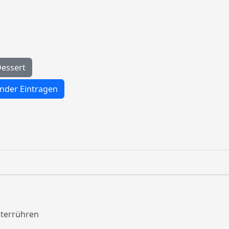
essert
nder Eintragen
nterrühren