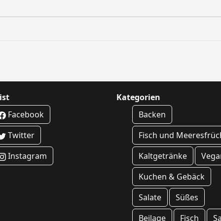
ist
Kategorien
Facebook
Backen
Twitter
Fisch und Meeresfrüc
Instagram
Kaltgetränke
Vega
Kuchen & Gebäck
Salate
Süßes
Beilage
Fisch
S