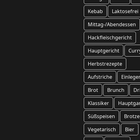
Kebab
Laktosefrei
Mittag-/Abendessen
Hackfleischgericht
Hauptgericht
Curr
Herbstrezepte
Aufstriche
Einlege
Brot
Brunch
Dr
Klassiker
Hauptga
Süßspeisen
Brotze
Vegetarisch
Bier