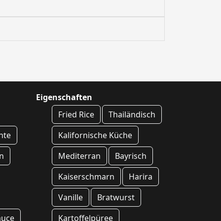
Eigenschaften
Fried Rice
Thailändisch
hte
Kalifornische Küche
n
Mediterran
Bayrisch
Kaiserschmarn
Harira
Vanille
Bratwurst
auce
Kartoffelpüree