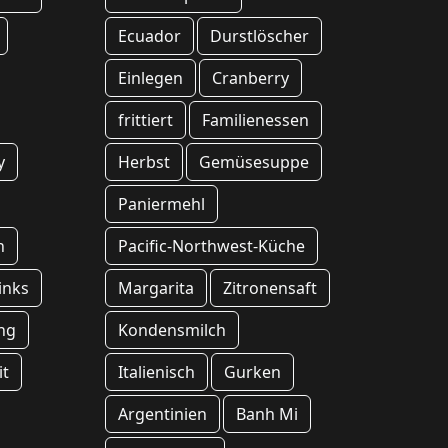
Ecuador
Durstlöscher
Einlegen
Cranberry
frittiert
Familienessen
y
Herbst
Gemüsesuppe
Paniermehl
n
Pacific-Northwest-Küche
inks
Margarita
Zitronensaft
ng
Kondensmilch
it
Italienisch
Gurken
Argentinien
Banh Mi