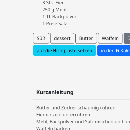
3 Stk. Eier
250 g Mehl
1 TL Backpulver
1 Prise Salz
Süß
dessert
Butter
Waffeln
D
auf die
B
ring Liste setzen
in den
G
Kale
Kurzanleitung
Butter und Zucker schaumig rühren
Eier einzeln unterrühren
Mehl, Backpulver und Salz mischen und u
Waffeln backen