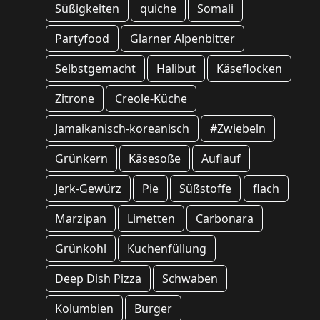
Süßigkeiten
quiche
Somali
Partyfood
Glarner Alpenbitter
Selbstgemacht
Halibut
Käseflocken
Zitrone
Creole-Küche
Jamaikanisch-koreanisch
#Zwiebeln
Grünkern
Käsesoße
Auflauf
Jerk-Gewürz
Pie
Süßstoffe
flach
Marzipan
Limetten
Carbonara
Grünkohl
Kuchenfüllung
Deep Dish Pizza
Schwaben
Kolumbien
Burger