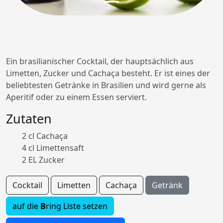
Ein brasilianischer Cocktail, der hauptsächlich aus
Limetten, Zucker und Cachaça besteht. Er ist eines der
beliebtesten Getränke in Brasilien und wird gerne als
Aperitif oder zu einem Essen serviert.
Zutaten
2 cl Cachaça
4 cl Limettensaft
2 EL Zucker
Cocktail
Limetten
Cachaça
Getränk
auf die
B
ring Liste setzen