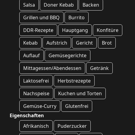
Salsa
Doner Kebab
Backen
Grillen und BBQ
Burrito
DDR-Rezepte
Hauptgang
Konfitüre
Kebab
Aufstrich
Gericht
Brot
Auflauf
Gemüsegerichte
Mittagessen/Abendessen
Getränk
Laktosefrei
Herbstrezepte
Nachspeise
Kuchen und Torten
Gemüse-Curry
Glutenfrei
Eigenschaften
Afrikanisch
Puderzucker