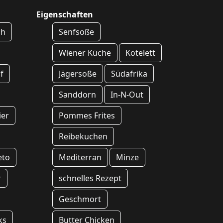
Eigenschaften
ch
Senfsoße
Wiener Küche
Kotelett
f
Jägersoße
Südafrika
Sanddorn
In-N-Out
ier
Pommes Frites
Reibekuchen
eto
Mediterran
Minze
r
schnelles Rezept
Geschmort
ks
Butter Chicken