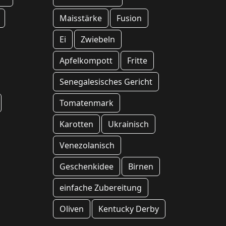
Maisstärke
Fusion
Ei
Zwiebeln
Apfelkompott
Fritte
Senegalesisches Gericht
Tomatenmark
Karotten
Ukrainisch
Venezolanisch
Geschenkidee
Birnen
einfache Zubereitung
Oliven
Kentucky Derby