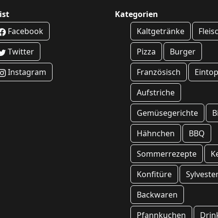
ist
Kategorien
Facebook
Kaltgetränke
Fleis
Twitter
Pizza
Burger
Instagram
Französisch
Eintop
Aufstriche
Gemüsegerichte
B
Hähnchen
BBQ
Sommerrezepte
K
Konfitüre
Sylveste
Backwaren
Pfannkuchen
Drin