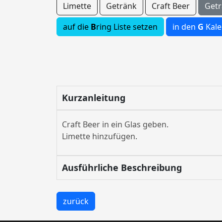
Limette
Getränk
Craft Beer
Get
auf die
B
ring Liste setzen
in den
G
Kale
Kurzanleitung
Craft Beer in ein Glas geben.
Limette hinzufügen.
Ausführliche Beschreibung
zurück