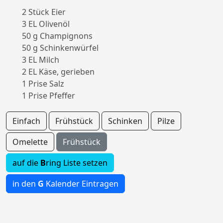
2 Stück Eier
3 EL Olivenöl
50 g Champignons
50 g Schinkenwürfel
3 EL Milch
2 EL Käse, gerieben
1 Prise Salz
1 Prise Pfeffer
Einfach
Frühstück
Schinken
Pilze
Omelette
Frühstück
auf die
B
ring Liste setzen
in den
G
Kalender Eintragen