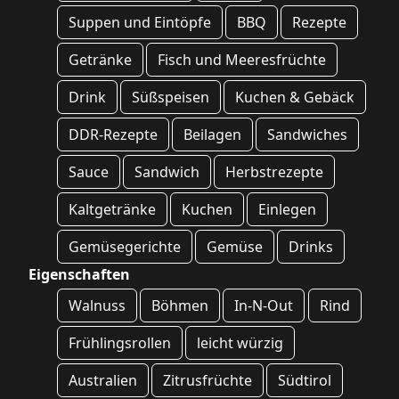
Suppen und Eintöpfe
BBQ
Rezepte
Getränke
Fisch und Meeresfrüchte
Drink
Süßspeisen
Kuchen & Gebäck
DDR-Rezepte
Beilagen
Sandwiches
Sauce
Sandwich
Herbstrezepte
Kaltgetränke
Kuchen
Einlegen
Gemüsegerichte
Gemüse
Drinks
Eigenschaften
Walnuss
Böhmen
In-N-Out
Rind
Frühlingsrollen
leicht würzig
Australien
Zitrusfrüchte
Südtirol