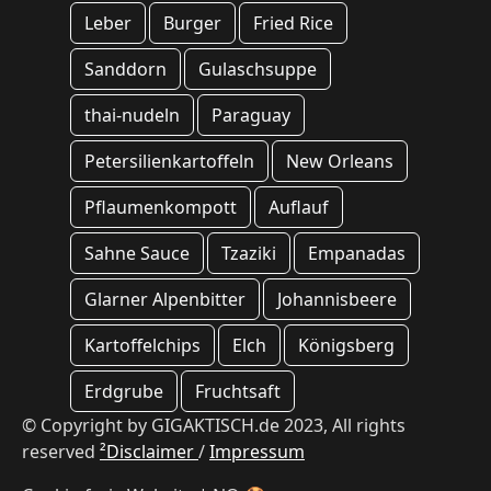
Leber
Burger
Fried Rice
Sanddorn
Gulaschsuppe
thai-nudeln
Paraguay
Petersilienkartoffeln
New Orleans
Pflaumenkompott
Auflauf
Sahne Sauce
Tzaziki
Empanadas
Glarner Alpenbitter
Johannisbeere
Kartoffelchips
Elch
Königsberg
Erdgrube
Fruchtsaft
© Copyright by GIGAKTISCH.de 2023, All rights
reserved
²Disclaimer
/
Impressum