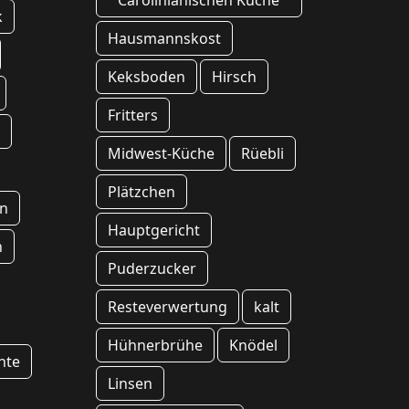
Carolinianischen Küche
k
Hausmannskost
Keksboden
Hirsch
Fritters
n
Midwest-Küche
Rüebli
Plätzchen
n
Hauptgericht
h
Puderzucker
Resteverwertung
kalt
Hühnerbrühe
Knödel
hte
Linsen