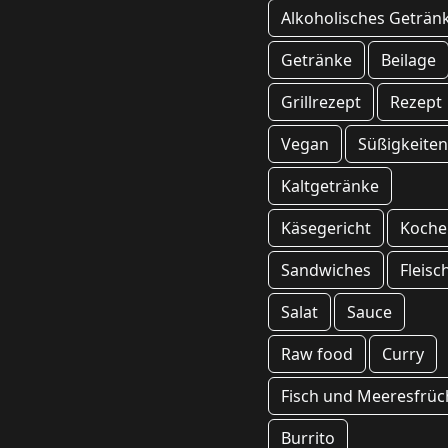
Alkoholisches Geträn
Getränke
Beilage
Grillrezept
Rezept
Vegan
Süßigkeite
Kaltgetränke
Käsegericht
Koche
Sandwiches
Fleisc
Salat
Sauce
Raw food
Curry
Fisch und Meeresfrüc
Burrito