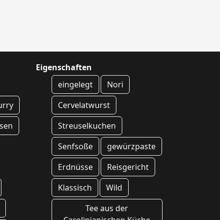
Eigenschaften
eingelegt
Nori
rry
Cervelatwurst
sen
Streuselkuchen
Senfsoße
gewürzpaste
Erdnüsse
Reisgericht
Klassisch
Wild
Tee aus der