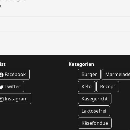
n
ist
Kategorien
Facebook
Burger
Marmelad
Twitter
Keto
Rezept
Instagram
Käsegericht
Laktosefrei
Käsefondue