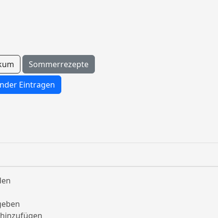
ikum
Sommerrezepte
nder Eintragen
den
 geben
r hinzufügen