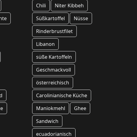
Chili
Niter Kibbeh
hte
Süßkartoffel
Nüsse
Rinderbrustfilet
Libanon
süße Kartoffeln
Geschmackvoll
österreichisch
d
Carolinianische Küche
te
Maniokmehl
Ghee
Sandwich
ecuadorianisch