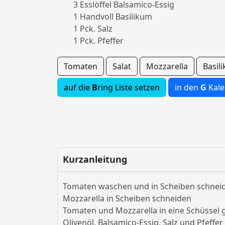
3 Esslöffel Balsamico-Essig
1 Handvoll Basilikum
1 Pck. Salz
1 Pck. Pfeffer
Tomaten
Salat
Mozzarella
Basil
auf die
B
ring Liste setzen
in den
G
Kale
Kurzanleitung
Tomaten waschen und in Scheiben schnei
Mozzarella in Scheiben schneiden
Tomaten und Mozzarella in eine Schüssel
Olivenöl, Balsamico-Essig, Salz und Pfeffe