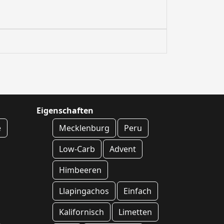
Eigenschaften
e
Mecklenburg
Peru
Low-Carb
Advent
Himbeeren
Llapingachos
Einfach
Kalifornisch
Limetten