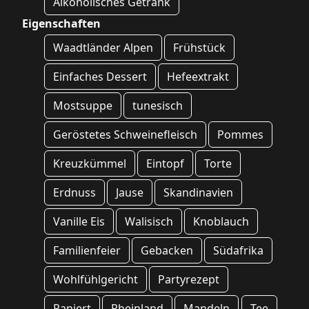
Alkoholisches Getränk
Eigenschaften
Waadtländer Alpen
Frühstück
Einfaches Dessert
Hefeextrakt
Mostsuppe
tunesisch
Geröstetes Schweinefleisch
Pommes
Kreuzkümmel
Eintopf
Torte
Erdnuss
Jause
Skandinavien
Vanille Eis
Walisisch
Knoblauch
Familienfeier
Gebacken
Südafrika
Wohlfühlgericht
Partyrezept
Paniert
Rheinland
Mandeln
Tee