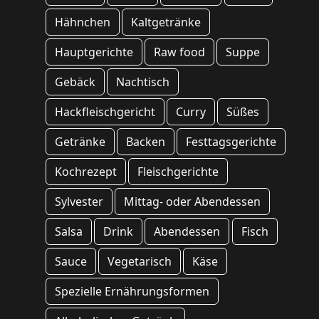
Hähnchen
Kaltgetränke
Hauptgerichte
Raw food
Suppe
Gebäck
Nachtisch
Hackfleischgericht
Curry
Süßes
Getränke
Backen
Festtagsgerichte
Kochrezept
Fleischgerichte
Sylvester
Mittag- oder Abendessen
Salsa
Drink
Abendessen
Fisch
Sauce
Vegetarisch
Käse
Spezielle Ernährungsformen