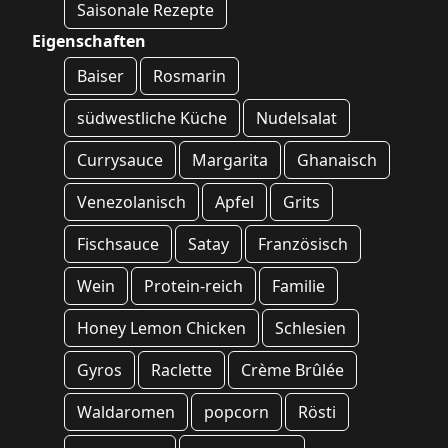
Saisonale Rezepte
Eigenschaften
Baiser
Rosmarin
südwestliche Küche
Nudelsalat
Currysauce
Margarita
Ghanaisch
Venezolanisch
Apfel
Grits
Fischsauce
Satay
Französisch
Wein
Protein-reich
Familie
Honey Lemon Chicken
Schlesien
Gyros
Raclette
Crème Brûlée
Waldaromen
popcorn
Rösti