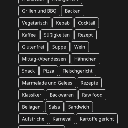
Grillen und BBQ
Backen
Vegetarisch
Kebab
Cocktail
Kaffee
Süßigkeiten
Rezept
Glutenfrei
Suppe
Wein
Mittag-/Abendessen
Hähnchen
Snack
Pizza
Fleischgericht
Marmelade und Gelees
Rezepte
Klassiker
Backwaren
Raw food
Beilagen
Salsa
Sandwich
Aufstriche
Karneval
Kartoffelgericht