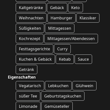
Kaltgetränke
Gebäck
Keto
Weihnachten
Hamburger
Klassiker
Süßigkeiten
Mittagessen
Kochrezept
Mittagessen/Abendessen
Festtagsgerichte
Curry
Kuchen & Gebäck
Kebab
Sauce
Getränk
Eigenschaften
Vegatarisch
Lebkuchen
Glühwein
süßer Tee
Geburtstagskuchen
Limonade
Gemüseteller