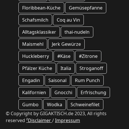
Floribbean-Küche
Gemüsepfanne
Schafsmilch
Coq au Vin
Alltagsklassiker
thai-nudeln
Maismehl
Jerk Gewürze
Huckleberry
#Käse
#Zitrone
Pfälzer Küche
Italia
Stroganoff
Engadin
Saisonal
Rum Punch
Kalifornien
Gnocchi
Erfrischung
Gumbo
Wodka
Schweinefilet
© Copyright by GIGAKTISCH.de 2023, All rights
reserved
²Disclaimer
/
Impressum