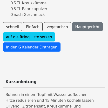
0.5 TL Kreuzkümmel
0.5 TL Paprikapulver
0 nach Geschmack
schnell
Einfach
vegetarisch
Hauptgericht
auf die
B
ring Liste setzen
in den
G
Kalender Eintragen
Kurzanleitung
Bohnen in einem Topf mit Wasser aufkochen
Hitze reduzieren und 15 Minuten köcheln lassen
Olivenöl, Zitronensaft, Kreuzkümmel und