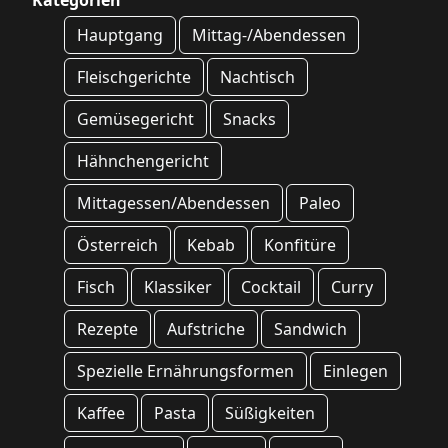
Kategorien
Hauptgang
Mittag-/Abendessen
Fleischgerichte
Nachtisch
Gemüsegericht
Snacks
Hähnchengericht
Mittagessen/Abendessen
Paleo
Österreich
Kebab
Konfitüre
Fisch
Klassiker
Cocktail
Curry
Rezepte
Aufstriche
Sandwich
Spezielle Ernährungsformen
Einlegen
Kaffee
Pasta
Süßigkeiten