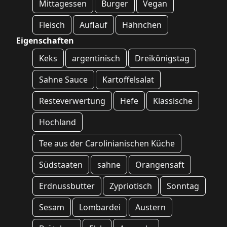
Mittagessen
Burger
Vegan
Fleisch
Auflauf
Hähnchen
Eigenschaften
Keks
argentinisch
Dreikönigstag
Sahne Sauce
Kartoffelsalat
Resteverwertung
Hefe
Klassische
Hochland
Tee aus der Carolinianischen Küche
Südstaaten
sahne
Orangensaft
Erdnussbutter
Zypriotisch
Sonntag
Sesam
Lombardei
Austern