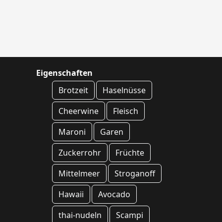
Eigenschaften
Brotzeit
Haselnüsse
Cheerwine
Fleisch
Maroni
Garen
Zuckerrohr
Früchte
Mittelmeer
Stroganoff
Hawaii
Avocado
thai-nudeln
Scampi