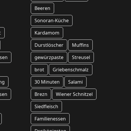
Beeren
Sonoran-Küche
t
Kardamom
Durstlöscher
Muffins
sen
gewürzpaste
Streusel
brot
Griebenschmalz
ng
30 Minuten
Salami
sen
Brezn
Wiener Schnitzel
Siedfleisch
Familienessen