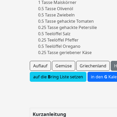
1 Tasse Maiskörner
0.5 Tasse Olivenöl
0.5 Tasse Zwiebeln
0.5 Tasse gehackte Tomaten
0.25 Tasse gehackte Petersilie
0.5 Teelöffel Salz
0.25 Teelöffel Pfeffer
0.5 Teelöffel Oregano
0.25 Tasse geriebener Käse
Auflauf
Gemüse
Griechenland
H
auf die
B
ring Liste setzen
in den
G
Kale
Kurzanleitung