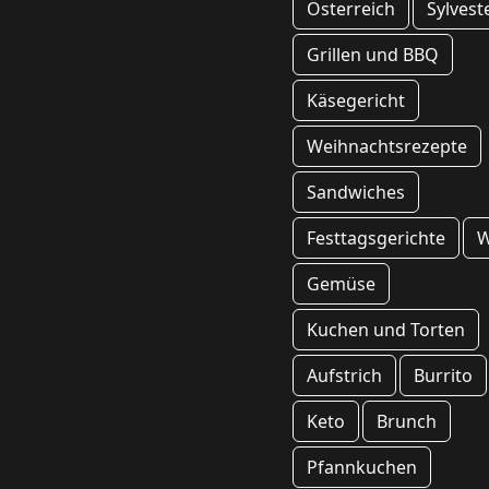
Österreich
Sylvest
Grillen und BBQ
Käsegericht
Weihnachtsrezepte
Sandwiches
Festtagsgerichte
W
Gemüse
Kuchen und Torten
Aufstrich
Burrito
Keto
Brunch
Pfannkuchen