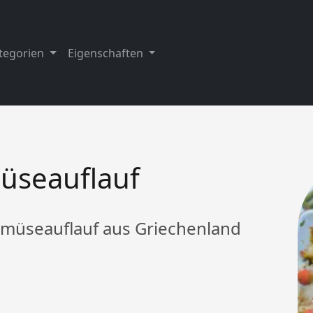
tegorien
Eigenschaften
üseauflauf
emüseauflauf aus Griechenland