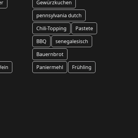
er
Gewürzkuchen
pennsylvania dutch
Chili-Topping
Pastete
BBQ
senegalesisch
Bauernbrot
ein
Paniermehl
Frühling