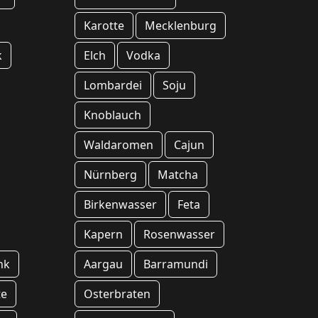
Karotte
Mecklenburg
k
Elch
Vodka
Lombardei
Soju
Knoblauch
Waldaromen
Cajun
Nürnberg
Matcha
Birkenwasser
Feta
Kapern
Rosenwasser
nk
Aargau
Barramundi
te
Osterbraten