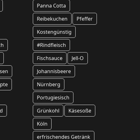
Panna Cotta
Reibekuchen
Pfeffer
Kostengünstig
ch
#Rindfleisch
Fischsauce
Jell-O
sen
Johannisbeere
pte
Nürnberg
Portugiesisch
od
Grünkohl
Käsesoße
Köln
erfrischendes Getränk