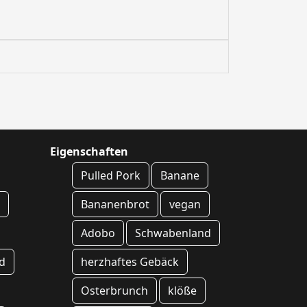
Eigenschaften
Pulled Pork
Banane
e
Bananenbrot
vegan
Adobo
Schwabenland
d
herzhaftes Gebäck
Osterbrunch
klöße