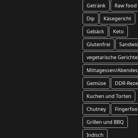
Getränk
Raw food
Dip
Käsegericht
Gebäck
Keto
Glutenfrei
Sandwi
vegetarische Gerichte
Mittagessen/Abendes
Gemüse
DDR-Reze
Kuchen und Torten
Chutney
Fingerfo
Grillen und BBQ
Indisch