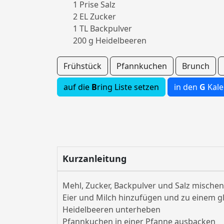
1 Prise Salz
2 EL Zucker
1 TL Backpulver
200 g Heidelbeeren
Frühstück
Pfannkuchen
Brunch
auf die
B
ring Liste setzen
in den
G
Kale
Kurzanleitung
Mehl, Zucker, Backpulver und Salz mischen
Eier und Milch hinzufügen und zu einem gl
Heidelbeeren unterheben
Pfannkuchen in einer Pfanne ausbacken