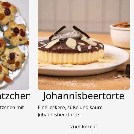
ätzchen
Johannisbeertorte
ätzchen mit
Eine leckere, süße und saure
Johannisbeertorte....
zum Rezept