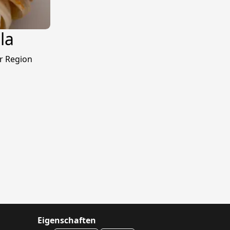
la
er Region
Eigenschaften