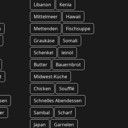
Libanon
Kenia
Mittelmeer
Hawaii
h
Mettenden
Fischsuppe
Graukäse
Somali
Schenkel
leinöl
Butter
Bauernbrot
t
Midwest-Küche
Chicken
Soufflé
sen
Schnelles Abendessen
ter
Sambal
Scharf
Japan
Garnelen