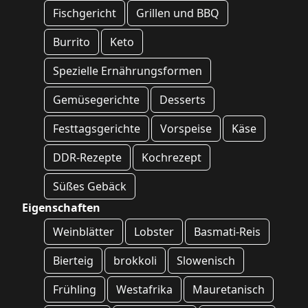
Fischgericht
Grillen und BBQ
Burrito
Keto
Spezielle Ernährungsformen
Gemüsegerichte
Desserts
Festtagsgerichte
Vorspeise
Käse
DDR-Rezepte
Kochrezept
Süßes Gebäck
Eigenschaften
Weinblätter
Lobster
Basmati-Reis
Bierteig
brokkoli
Slowenisch
Frühling
Westafrika
Mauretanisch