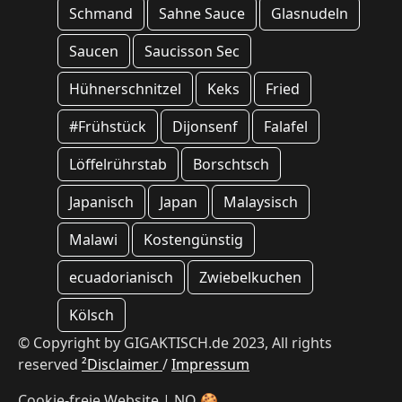
Schmand
Sahne Sauce
Glasnudeln
Saucen
Saucisson Sec
Hühnerschnitzel
Keks
Fried
#Frühstück
Dijonsenf
Falafel
Löffelrührstab
Borschtsch
Japanisch
Japan
Malaysisch
Malawi
Kostengünstig
ecuadorianisch
Zwiebelkuchen
Kölsch
© Copyright by GIGAKTISCH.de 2023, All rights
reserved
²Disclaimer
/
Impressum
Cookie-freie Website | NO 🍪