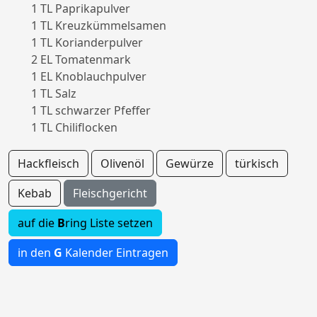
1 TL Paprikapulver
1 TL Kreuzkümmelsamen
1 TL Korianderpulver
2 EL Tomatenmark
1 EL Knoblauchpulver
1 TL Salz
1 TL schwarzer Pfeffer
1 TL Chiliflocken
Hackfleisch
Olivenöl
Gewürze
türkisch
Kebab
Fleischgericht
auf die
B
ring Liste setzen
in den
G
Kalender Eintragen