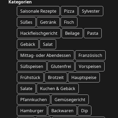
Kategorien
Saisonale Rezepte
Pizza
Sylvester
Süßes
Getränk
Fisch
Hackfleischgericht
Beilage
Pasta
Gebäck
Salat
Mittag- oder Abendessen
Französisch
Süßspeisen
Glutenfrei
Vorspeisen
Frühstück
Brotzeit
Hauptspeise
Salate
Kuchen & Gebäck
Pfannkuchen
Gemüsegericht
Hamburger
Backwaren
Dip