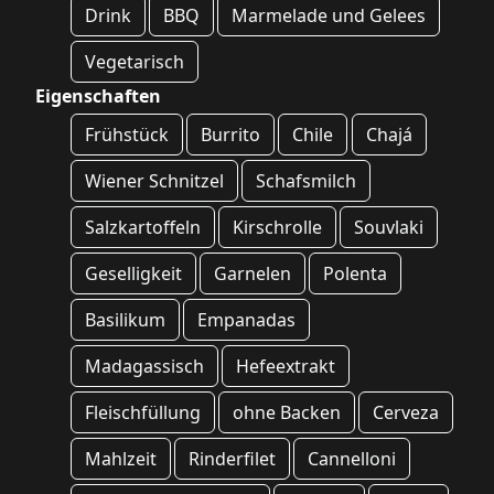
Drink
BBQ
Marmelade und Gelees
Vegetarisch
Eigenschaften
Frühstück
Burrito
Chile
Chajá
Wiener Schnitzel
Schafsmilch
Salzkartoffeln
Kirschrolle
Souvlaki
Geselligkeit
Garnelen
Polenta
Basilikum
Empanadas
Madagassisch
Hefeextrakt
Fleischfüllung
ohne Backen
Cerveza
Mahlzeit
Rinderfilet
Cannelloni