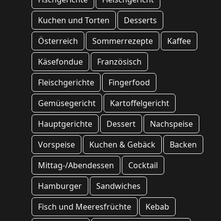
Kuchen und Torten
Desserts
Österreich
Sommerrezepte
Kaffee
Käsefondue
Französisch
Fleischgerichte
Fingerfood
Gemüsegericht
Kartoffelgericht
Hauptgerichte
Dessert
Nachspeise
Vorspeise
Kuchen & Gebäck
Backen
Mittag-/Abendessen
Cocktail
Hamburger
Sandwiches
Fisch und Meeresfrüchte
Kebab