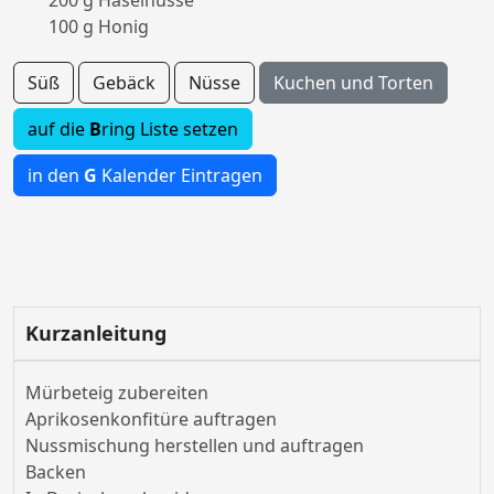
200 g Haselnüsse
100 g Honig
Süß
Gebäck
Nüsse
Kuchen und Torten
auf die
B
ring Liste setzen
in den
G
Kalender Eintragen
Kurzanleitung
Mürbeteig zubereiten
Aprikosenkonfitüre auftragen
Nussmischung herstellen und auftragen
Backen