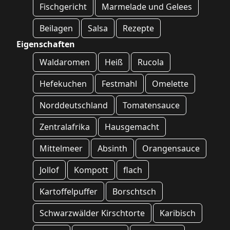
Fischgericht
Marmelade und Gelees
Beilagen
Salsa
Rezepte
Eigenschaften
Waldaromen
Heiß
Rucola
Hefekuchen
Festmahl
Omelette
Norddeutschland
Tomatensauce
Zentralafrika
Hausgemacht
Mittelmeer
Absinth
Orangensauce
Jollof
Kompott
flach
Kartoffelpuffer
Borschtsch
Schwarzwälder Kirschtorte
Karibisch