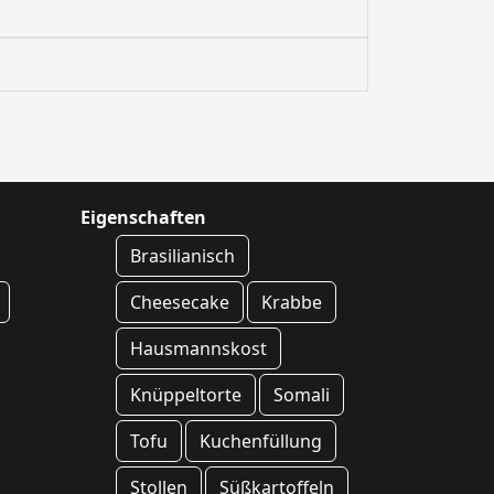
Eigenschaften
Brasilianisch
Cheesecake
Krabbe
Hausmannskost
Knüppeltorte
Somali
Tofu
Kuchenfüllung
Stollen
Süßkartoffeln