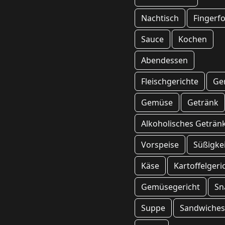
Nachtisch
Fingerf
Sauce
Kochen
Abendessen
Fleischgerichte
Ge
Gemüse
Getränk
Alkoholisches Geträn
Vorspeise
Süßigke
Käse
Kartoffelgeri
Gemüsegericht
Sn
Suppe
Sandwiche