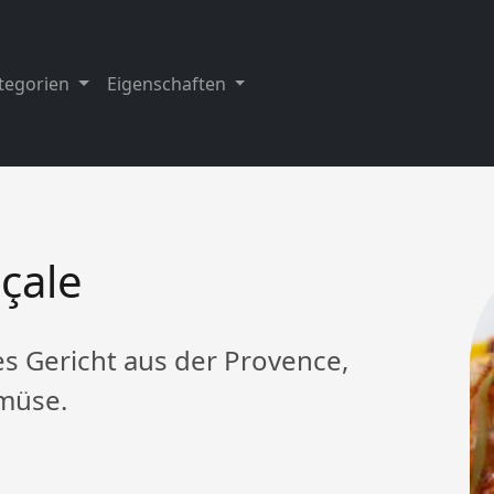
tegorien
Eigenschaften
nçale
hes Gericht aus der Provence,
müse.