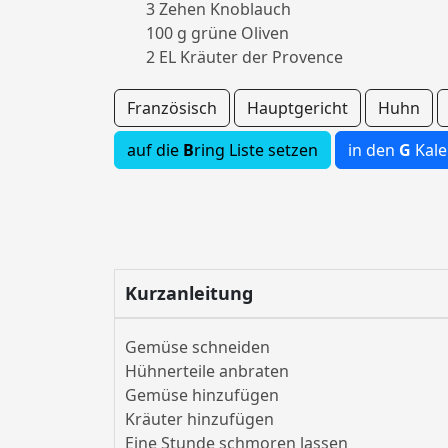
3 Zehen Knoblauch
100 g grüne Oliven
2 EL Kräuter der Provence
Französisch
Hauptgericht
Huhn
auf die
B
ring Liste setzen
in den
G
Kale
Kurzanleitung
Gemüse schneiden
Hühnerteile anbraten
Gemüse hinzufügen
Kräuter hinzufügen
Eine Stunde schmoren lassen