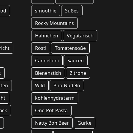
ood
smoothie
Süßes
Rocky Mountains
Hähnchen
Vegatarisch
richt
Rösti
Tomatensoße
Cannelloni
Saucen
k
Bienenstich
Zitrone
iten
Wild
Pho-Nudeln
cht
kohlenhydratarm
ack
One-Pot-Pasta
s
Natty Boh Beer
Gurke