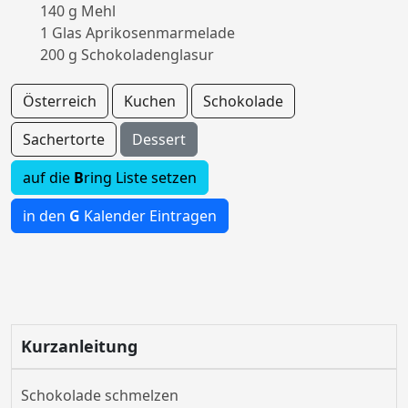
140 g Mehl
1 Glas Aprikosenmarmelade
200 g Schokoladenglasur
Österreich
Kuchen
Schokolade
Sachertorte
Dessert
auf die
B
ring Liste setzen
in den
G
Kalender Eintragen
Kurzanleitung
Schokolade schmelzen