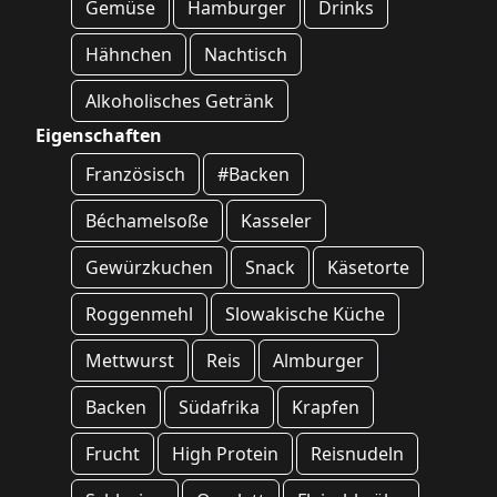
Gemüse
Hamburger
Drinks
Hähnchen
Nachtisch
Alkoholisches Getränk
Eigenschaften
Französisch
#Backen
Béchamelsoße
Kasseler
Gewürzkuchen
Snack
Käsetorte
Roggenmehl
Slowakische Küche
Mettwurst
Reis
Almburger
Backen
Südafrika
Krapfen
Frucht
High Protein
Reisnudeln