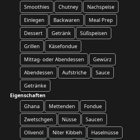
Smoothies
Chutney
Nachspeise
Einlegen
Backwaren
Meal Prep
Dessert
Getränk
Süßspeisen
Grillen
Käsefondue
Mittag- oder Abendessen
Gewürz
Abendessen
Aufstriche
Sauce
Getränke
Eigenschaften
Ghana
Mettenden
Fondue
Zwetschgen
Nüsse
Saucen
Olivenöl
Niter Kibbeh
Haselnüsse