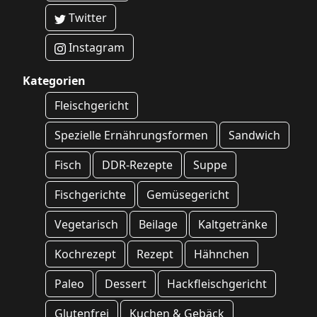
Twitter
Instagram
Kategorien
Fleischgericht
Spezielle Ernährungsformen
Sandwich
Fisch
DDR-Rezepte
Suppe
Fischgerichte
Gemüsegericht
Vegetarisch
Beilage
Kaltgetränke
Kochrezept
Rezept
Hähnchen
Paleo
Dessert
Hackfleischgericht
Glutenfrei
Kuchen & Gebäck