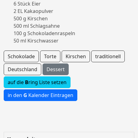
6 Stück Eier
2 EL Kakaopulver
500 g Kirschen
500 ml Schlagsahne
100 g Schokoladenraspeln
50 ml Kirschwasser
Schokolade
Torte
Kirschen
traditionell
Deutschland
Dessert
auf die
B
ring Liste setzen
in den
G
Kalender Eintragen