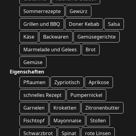
Sommerrezepte
Gewürz
Grillen und BBQ
Doner Kebab
Salsa
Käse
Backwaren
Gemüsegerichte
Marmelade und Gelees
Brot
Gemüse
Eigenschaften
Pflaumen
Zypriotisch
Aprikose
schnelles Rezept
Pumpernickel
Garnelen
Kroketten
Zitronenbutter
Fischtopf
Mayonnaise
Stollen
Schwarzbrot
Spinat
rote Linsen