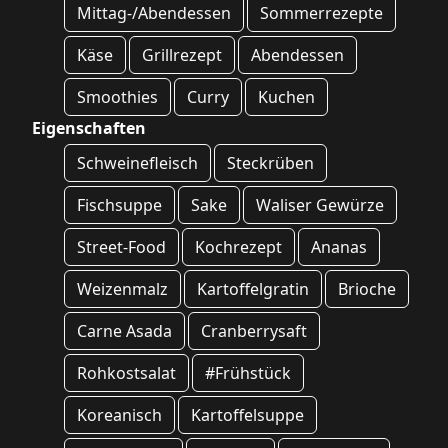
Mittag-/Abendessen
Sommerrezepte
Käse
Grillrezept
Abendessen
Smoothies
Curry
Kuchen
Eigenschaften
Schweinefleisch
Steckrüben
Fischsuppe
Sake
Waliser Gewürze
Street-Food
Kochrezept
Ananas
Weizenmalz
Kartoffelgratin
Brioche
Carne Asada
Cranberrysaft
Rohkostsalat
#Frühstück
Koreanisch
Kartoffelsuppe