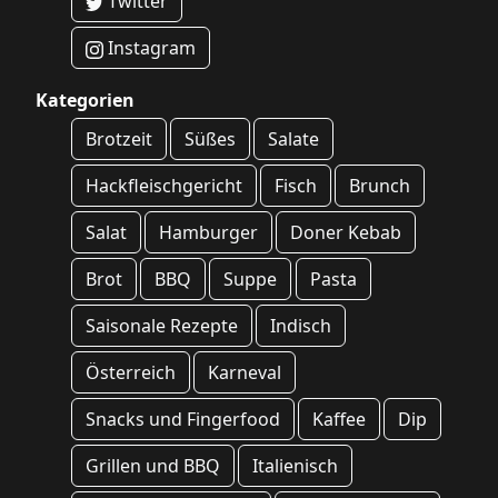
Twitter
Instagram
Kategorien
Brotzeit
Süßes
Salate
Hackfleischgericht
Fisch
Brunch
Salat
Hamburger
Doner Kebab
Brot
BBQ
Suppe
Pasta
Saisonale Rezepte
Indisch
Österreich
Karneval
Snacks und Fingerfood
Kaffee
Dip
Grillen und BBQ
Italienisch