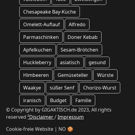
Chesapeake Bay-Küche
Omelett-Auflauf
Alfredo
Parmaschinken
Doner Kebab
Apfelkuchen
Sesam-Brötchen
Huckleberry
asiatisch
gesund
Himbeeren
Gemüseteller
Würste
Waakye
süßer Senf
Chorizo-Wurst
iranisch
Budget
Familie
© Copyright by GIGAKTISCH.de 2023, All rights
reserved
²Disclaimer
/
Impressum
Cookie-freie Website | NO 🍪