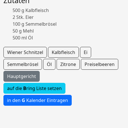
Zutaten
500 g Kalbfleisch
2 Stk. Eier
100 g Semmelbrösel
50 g Mehl
500 ml Öl
Wiener Schnitzel
Kalbfleisch
Ei
Semmelbrösel
Öl
Zitrone
Preiselbeeren
Hauptgericht
auf die
B
ring Liste setzen
in den
G
Kalender Eintragen