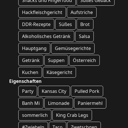
Snacks und Fingerfood
Süßes Gebäck
Hackfleischgericht
Aufstriche
DDR-Rezepte
Süßes
Brot
Alkoholisches Getränk
Salsa
Hauptgang
Gemüsegerichte
Getränk
Suppen
Österreich
Kuchen
Käsegericht
Eigenschaften
Party
Kansas City
Pulled Pork
Banh Mi
Limonade
Paniermehl
sommerlich
King Crab Legs
#Zwiebeln
Taco
Zwetschgen