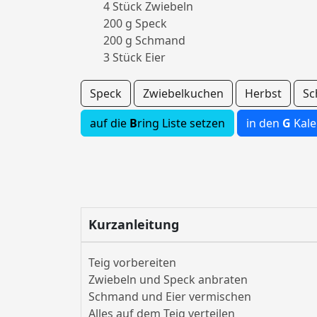
4 Stück Zwiebeln
200 g Speck
200 g Schmand
3 Stück Eier
Speck
Zwiebelkuchen
Herbst
S
auf die
B
ring Liste setzen
in den
G
Kale
Kurzanleitung
Teig vorbereiten
Zwiebeln und Speck anbraten
Schmand und Eier vermischen
Alles auf dem Teig verteilen