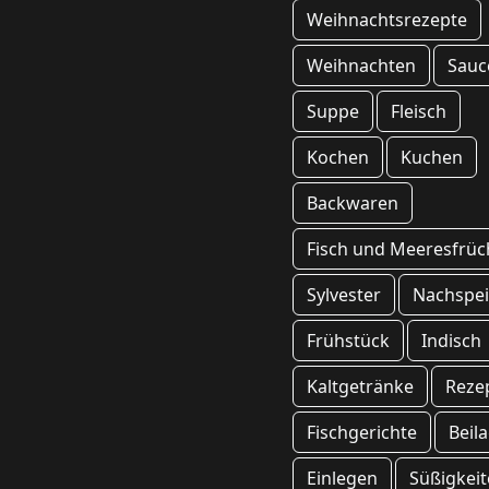
Weihnachtsrezepte
Weihnachten
Sauc
Suppe
Fleisch
Kochen
Kuchen
Backwaren
Fisch und Meeresfrüc
Sylvester
Nachspei
Frühstück
Indisch
Kaltgetränke
Reze
Fischgerichte
Beil
Einlegen
Süßigkei