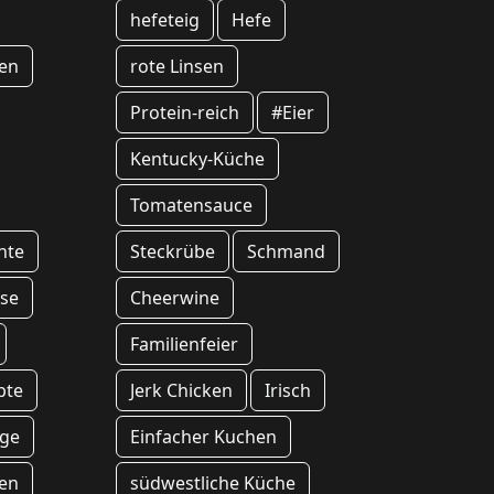
hefeteig
Hefe
en
rote Linsen
Protein-reich
#Eier
Kentucky-Küche
Tomatensauce
hte
Steckrübe
Schmand
se
Cheerwine
Familienfeier
pte
Jerk Chicken
Irisch
age
Einfacher Kuchen
ten
südwestliche Küche