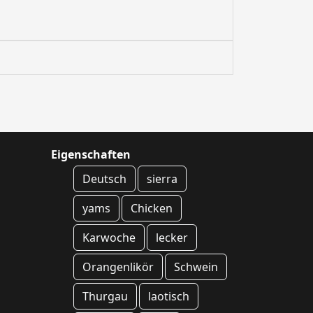
Eigenschaften
Deutsch
sierra
yams
Chicken
Karwoche
lecker
Orangenlikör
Schwein
Thurgau
laotisch