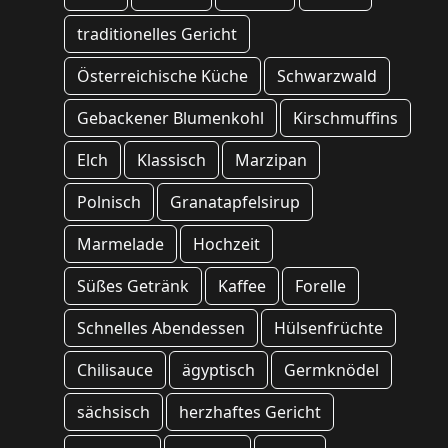
traditionelles Gericht
Österreichische Küche
Schwarzwald
Gebackener Blumenkohl
Kirschmuffins
Elch
Klassisch
Marzipan
Polnisch
Granatapfelsirup
Marmelade
Hochzeit
Süßes Getränk
Kaffee
Forelle
Schnelles Abendessen
Hülsenfrüchte
Chilisauce
ägyptisch
Germknödel
sächsisch
herzhaftes Gericht