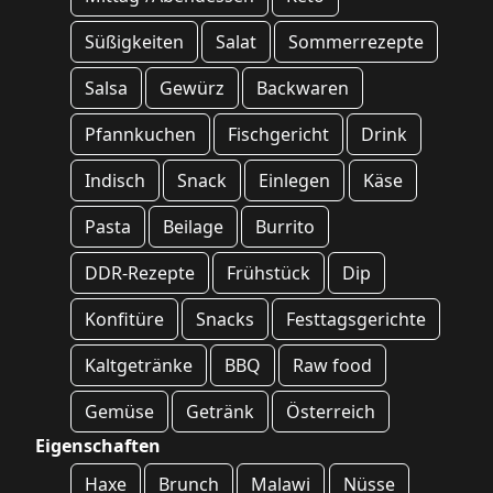
Süßigkeiten
Salat
Sommerrezepte
Salsa
Gewürz
Backwaren
Pfannkuchen
Fischgericht
Drink
Indisch
Snack
Einlegen
Käse
Pasta
Beilage
Burrito
DDR-Rezepte
Frühstück
Dip
Konfitüre
Snacks
Festtagsgerichte
Kaltgetränke
BBQ
Raw food
Gemüse
Getränk
Österreich
Eigenschaften
Haxe
Brunch
Malawi
Nüsse