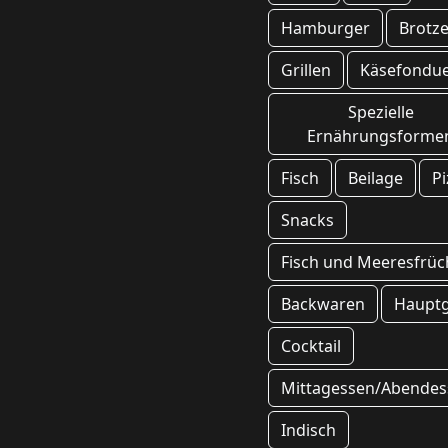
Hamburger
Brotze
Grillen
Käsefondu
Spezielle
Ernährungsforme
Fisch
Beilage
Pi
Snacks
Fisch und Meeresfrüc
Backwaren
Haupt
Cocktail
Mittagessen/Abendes
Indisch