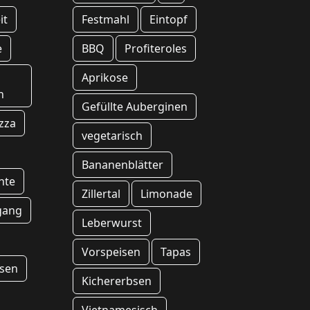
it
Festmahl
Eintopf
e
BBQ
Profiteroles
Aprikose
n
Gefüllte Auberginen
zza
vegetarisch
Bananenblätter
hte
Zillertal
Limonade
gang
Leberwurst
Vorspeisen
Tapas
sen
Kichererbsen