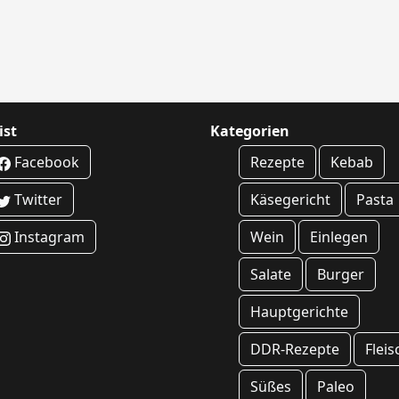
ist
Kategorien
Facebook
Rezepte
Kebab
Twitter
Käsegericht
Pasta
Instagram
Wein
Einlegen
Salate
Burger
Hauptgerichte
DDR-Rezepte
Fleis
Süßes
Paleo