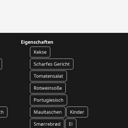
Eigenschaften
Kekse
Scharfes Gericht
Tomatensalat
Rotweinsoße
Portugiesisch
ch
Maultaschen
Kinder
Smørrebrød
Ei