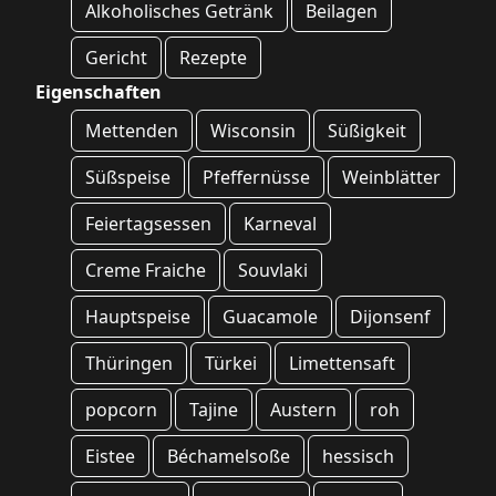
Alkoholisches Getränk
Beilagen
Gericht
Rezepte
Eigenschaften
Mettenden
Wisconsin
Süßigkeit
Süßspeise
Pfeffernüsse
Weinblätter
Feiertagsessen
Karneval
Creme Fraiche
Souvlaki
Hauptspeise
Guacamole
Dijonsenf
Thüringen
Türkei
Limettensaft
popcorn
Tajine
Austern
roh
Eistee
Béchamelsoße
hessisch