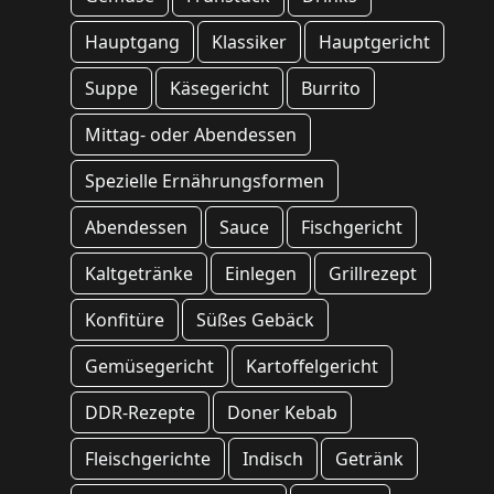
Hauptgang
Klassiker
Hauptgericht
Suppe
Käsegericht
Burrito
Mittag- oder Abendessen
Spezielle Ernährungsformen
Abendessen
Sauce
Fischgericht
Kaltgetränke
Einlegen
Grillrezept
Konfitüre
Süßes Gebäck
Gemüsegericht
Kartoffelgericht
DDR-Rezepte
Doner Kebab
Fleischgerichte
Indisch
Getränk