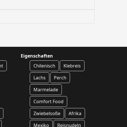
Eigenschaften
ht
Chilenisch
Klebreis
Lachs
Perch
Marmelade
Comfort Food
Zwiebelsoße
Afrika
Mexiko
Reisnudeln