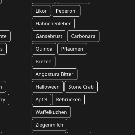
Likör
Peperoni
Hähnchenleber
hte
Gänsebrust
Carbonara
es
Quinoa
Pflaumen
Brezen
Angostura Bitter
h
Halloween
Stone Crab
ry
Apfel
Rehrücken
Waffelkuchen
Ziegenmilch