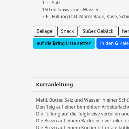
1 TL Salz
150 ml lauwarmes Wasser
3 EL Füllung (z.B. Marmelade, Käse, Schi
Beilage
Snack
Süßes Gebäck
he
auf die
B
ring Liste setzen
in den
G
Kale
Kurzanleitung
Mehl, Butter, Salz und Wasser in einer Sc
Den Teig auf einer bemehlten Arbeitsfläche
Die Füllung auf die Teigkreise verteilen 
Die Brezn auf einem Backblech verteilen u
Die Brezn auf einem Kuchengitter auskühl