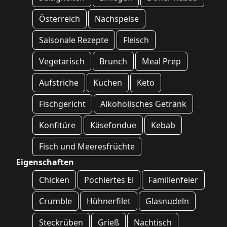
Österreich
Nachspeise
Saisonale Rezepte
Fleisch
Vegetarisch
Brunch
Meal Prep
Aufstriche
Kuchen
Keto
Fischgericht
Alkoholisches Getränk
Konfitüre
Käsefondue
Kebab
Fisch und Meeresfrüchte
Eigenschaften
Chicken
Pochiertes Ei
Familienfeier
Crumble
Hühnerfilet
Glasnudeln
Steckrüben
Grieß
Nachtisch