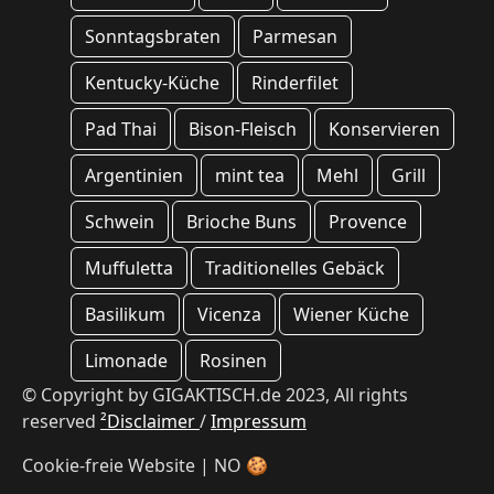
Sonntagsbraten
Parmesan
Kentucky-Küche
Rinderfilet
Pad Thai
Bison-Fleisch
Konservieren
Argentinien
mint tea
Mehl
Grill
Schwein
Brioche Buns
Provence
Muffuletta
Traditionelles Gebäck
Basilikum
Vicenza
Wiener Küche
Limonade
Rosinen
© Copyright by GIGAKTISCH.de 2023, All rights
reserved
²Disclaimer
/
Impressum
Cookie-freie Website | NO 🍪