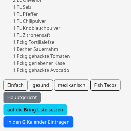
2 EL Olivenöl
1 TL Salz
1 TL Pfeffer
1 TL Chilipulver
1 TL Knoblauchpulver
1 TL Zitronensaft
1 Pckg Tortillalefse
1 Becher Sauerrahm
1 Pckg gehackte Tomaten
1 Pckg geriebener Käse
1 Pckg gehackte Avocado
Einfach
gesund
mexikanisch
Fish Tacos
Hauptgericht
auf die
B
ring Liste setzen
in den
G
Kalender Eintragen