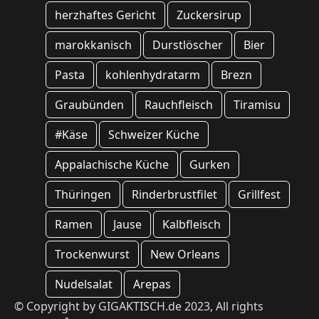
herzhaftes Gericht
Zuckersirup
marokkanisch
Durstlöscher
Bier
Pasta
kohlenhydratarm
Brezn
Graubünden
Rauchfleisch
Tiramisu
#Käse
Schweizer Küche
Appalachische Küche
Gurken
Thüringen
Rinderbrustfilet
Grillfest
Ramen
Jause
Kalbfleisch
Trockenwurst
New Orleans
Nudelsalat
Arepas
© Copyright by GIGAKTISCH.de 2023, All rights