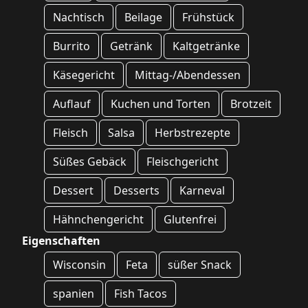
Nachtisch
Beilage
Frühstück
Burrito
Getränk
Kaltgetränke
Käsegericht
Mittag-/Abendessen
Auflauf
Kuchen und Torten
Brotzeit
Fleisch
Salsa
Herbstrezepte
Süßes Gebäck
Fleischgericht
Dessert
Desserts
Karneval
Hähnchengericht
Glutenfrei
Eigenschaften
Wisconsin
Feta
süßer Snack
spanien
Fish Tacos