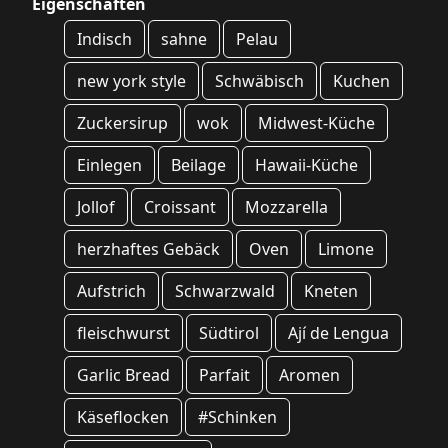
Eigenschaften
Indisch
sahne
Pelau
new york style
Schwäbisch
Kuchen
Zuckersirup
wok
Midwest-Küche
Einlegen
Beilage
Hawaii-Küche
Jollof
Croissant
Mozzarella
herzhaftes Gebäck
Oven
Limone
Aufstrich
Schwarzwald
Kneten
fleischwurst
Südtirol
Ají de Lengua
Garlic Bread
Parfait
Aromen
Käseflocken
#Schinken