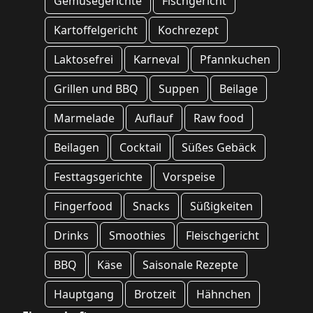
Gemüsegerichte
Fischgericht
Kartoffelgericht
Kochrezept
Laktosefrei
Karneval
Pfannkuchen
Grillen und BBQ
Suppen
Beilage
Marmelade
Auflauf
Raw food
Beilagen
Cocktail
Süßes Gebäck
Festtagsgerichte
Vorspeise
Fingerfood
Snacks
Süßigkeiten
Drinks
Smoothies
Fleischgericht
BBQ
Käse
Saisonale Rezepte
Hauptgang
Brotzeit
Hähnchen