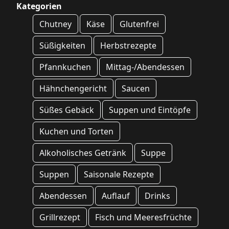
Kategorien
Chutney
Käse
Glutenfrei
Süßigkeiten
Herbstrezepte
Pfannkuchen
Mittag-/Abendessen
Hähnchengericht
Saucen
Süßes Gebäck
Suppen und Eintöpfe
Kuchen und Torten
Alkoholisches Getränk
Suppe
Suppen
Saisonale Rezepte
Abendessen
Auflauf
Drinks
Grillrezept
Fisch und Meeresfrüchte