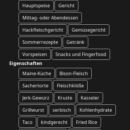
Hauptspeise
Gericht
Mittag- oder Abendessen
Hackfleischgericht
Gemüsegericht
Sommerrezepte
Getränk
Vorspeisen
Snacks und Fingerfood
Eigenschaften
Maine-Küche
Bison-Fleisch
Sachertorte
Fleischklöße
Jerk-Gewürz
Kruste
Kasseler
Grillwurst
serbisch
Kohlenhydrate
Taco
kindgerecht
Fried Rice