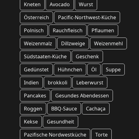
Kneten
Avocado
Wurst
Österreich
Pacific-Northwest-Küche
Polnisch
Rauchfleisch
Pflaumen
Weizenmalz
Dillzweige
Weizenmehl
Südstaaten-Küche
Geschenk
Gedünstet
Hühnchen
Öl
Suppe
Indien
brokkoli
Leberwurst
Pancakes
Gesundes Abendessen
Roggen
BBQ-Sauce
Cachaça
Kekse
Gesundheit
Pazifische Nordwestküche
Torte