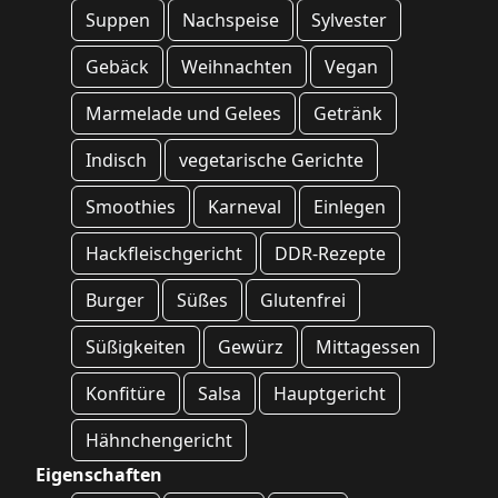
Suppen
Nachspeise
Sylvester
Gebäck
Weihnachten
Vegan
Marmelade und Gelees
Getränk
Indisch
vegetarische Gerichte
Smoothies
Karneval
Einlegen
Hackfleischgericht
DDR-Rezepte
Burger
Süßes
Glutenfrei
Süßigkeiten
Gewürz
Mittagessen
Konfitüre
Salsa
Hauptgericht
Hähnchengericht
Eigenschaften