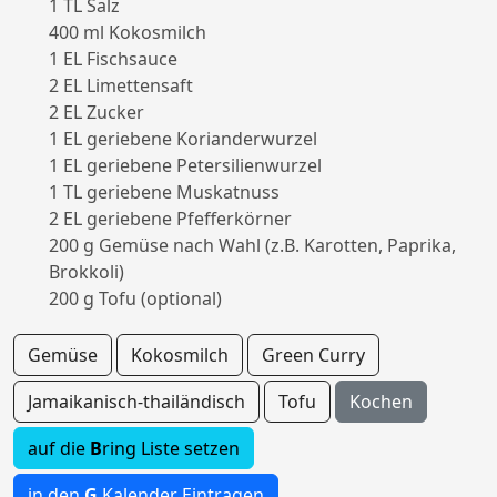
1 TL Salz
400 ml Kokosmilch
1 EL Fischsauce
2 EL Limettensaft
2 EL Zucker
1 EL geriebene Korianderwurzel
1 EL geriebene Petersilienwurzel
1 TL geriebene Muskatnuss
2 EL geriebene Pfefferkörner
200 g Gemüse nach Wahl (z.B. Karotten, Paprika,
Brokkoli)
200 g Tofu (optional)
Gemüse
Kokosmilch
Green Curry
Jamaikanisch-thailändisch
Tofu
Kochen
auf die
B
ring Liste setzen
in den
G
Kalender Eintragen