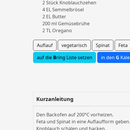
2 Stück Knoblauchzehen
4 EL Semmelbrösel
2 EL Butter
200 ml Gemüsebrühe
2 TL Oregano
Auflauf
vegetarisch
Spinat
Feta
auf die
B
ring Liste setzen
in den
G
Kale
Kurzanleitung
Den Backofen auf 200°C vorheizen.
Feta und Spinat in eine Auflaufform geben
Knoblauch schälen und hacken.