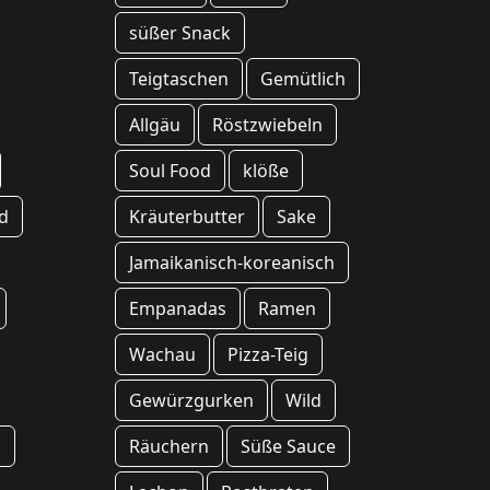
süßer Snack
Teigtaschen
Gemütlich
Allgäu
Röstzwiebeln
Soul Food
klöße
d
Kräuterbutter
Sake
Jamaikanisch-koreanisch
Empanadas
Ramen
Wachau
Pizza-Teig
Gewürzgurken
Wild
n
Räuchern
Süße Sauce