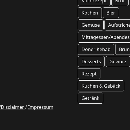
Kochrezept
Brot
Kochen
Bier
Gemüse
Aufstrich
Mittagessen/Abendes
Doner Kebab
Brun
Desserts
Gewürz
Rezept
Kuchen & Gebäck
Getränk
²Disclaimer
/
Impressum