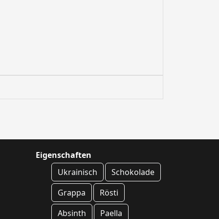
Eigenschaften
Ukrainisch
Schokolade
Grappa
Rösti
Absinth
Paella