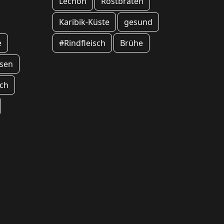
Lechon
Rostbraten
Karibik-Küste
gesund
e
#Rindfleisch
Brühe
sen
ch