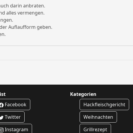
auch darin anbraten.
d alles vermengen.
engen.
 der Auflaufform geben.
en.
ist
Kategorien
Facebook
Hackfleischgericht
Twitter
Weihnachten
Instagram
Grillrezept