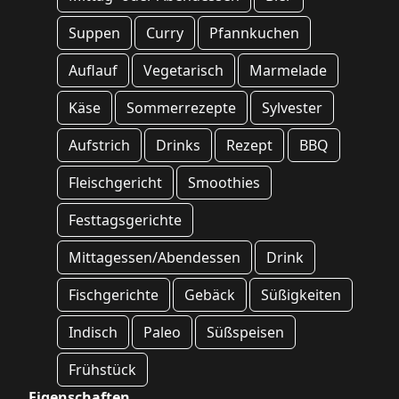
Suppen
Curry
Pfannkuchen
Auflauf
Vegetarisch
Marmelade
Käse
Sommerrezepte
Sylvester
Aufstrich
Drinks
Rezept
BBQ
Fleischgericht
Smoothies
Festtagsgerichte
Mittagessen/Abendessen
Drink
Fischgerichte
Gebäck
Süßigkeiten
Indisch
Paleo
Süßspeisen
Frühstück
Eigenschaften