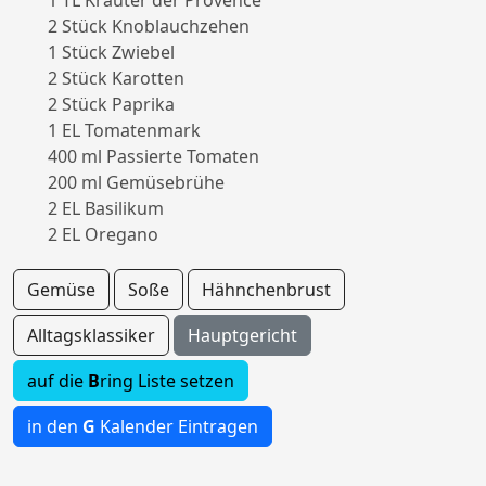
1 TL Kräuter der Provence
2 Stück Knoblauchzehen
1 Stück Zwiebel
2 Stück Karotten
2 Stück Paprika
1 EL Tomatenmark
400 ml Passierte Tomaten
200 ml Gemüsebrühe
2 EL Basilikum
2 EL Oregano
Gemüse
Soße
Hähnchenbrust
Alltagsklassiker
Hauptgericht
auf die
B
ring Liste setzen
in den
G
Kalender Eintragen