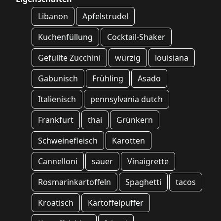
Libanon
Apfelstrudel
Kuchenfüllung
Cocktail-Shaker
Gefüllte Zucchini
würzig
louisiana
Gabunisch
Frühling
Asado
Italienisch
pennsylvania dutch
Frankfurt
thai
Grünkern
Schweinefleisch
Karotten
Cannelloni
sauer
Vinaigrette
Rosmarinkartoffeln
Spaghetti
tacos
Kroatisch
Kartoffelpuffer