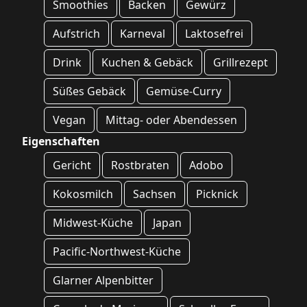
Smoothies
Backen
Gewürz
Aufstrich
Karneval
Laktosefrei
Drink
Kuchen & Gebäck
Grillrezept
Süßes Gebäck
Gemüse-Curry
Vegan
Mittag- oder Abendessen
Eigenschaften
Gericht
Rostbraten
Adobo
Kokosmilch
Sachsen
Picknick
Midwest-Küche
Japan
Pacific-Northwest-Küche
Glarner Alpenbitter