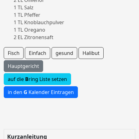
2 EL Olivenöl
1 TL Salz
1 TL Pfeffer
1 TL Knoblauchpulver
1 TL Oregano
2 EL Zitronensaft
Fisch
Einfach
gesund
Halibut
Hauptgericht
auf die
B
ring Liste setzen
in den
G
Kalender Eintragen
Kurzanleitung