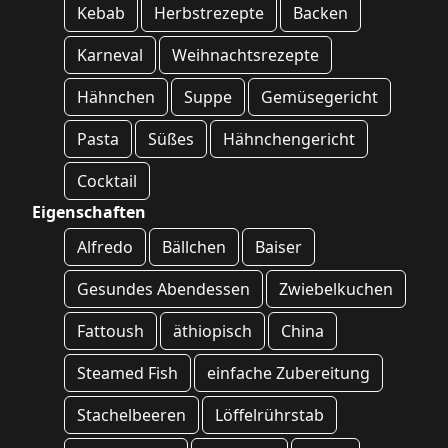
Kebab
Herbstrezepte
Backen
Karneval
Weihnachtsrezepte
Hähnchen
Suppe
Gemüsegericht
Pasta
Süßes
Hähnchengericht
Cocktail
Eigenschaften
Alfredo
Bällchen
Baiser
Gesundes Abendessen
Zwiebelkuchen
Fattoush
äthiopisch
China
Steamed Fish
einfache Zubereitung
Stachelbeeren
Löffelrührstab