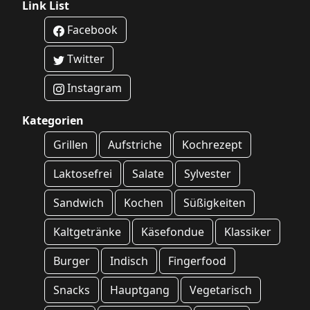
Link List
Facebook
Twitter
Instagram
Kategorien
Grillen
Aufstriche
Kochrezept
Laktosefrei
Salate
Sylvester
Sandwich
Kochen
Süßigkeiten
Kaltgetränke
Käsefondue
Klassiker
Burger
Indisch
Fingerfood
Snacks
Hauptgang
Vegetarisch