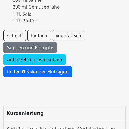
200 ml Sahne
200 ml Gemüsebrühe
1 TL Salz
1 TL Pfeffer
schnell
Einfach
vegetarisch
Suppen und Eintöpfe
auf die
B
ring Liste setzen
in den
G
Kalender Eintragen
Kurzanleitung
Kartoffeln schälen und in kleine Würfel schneiden.