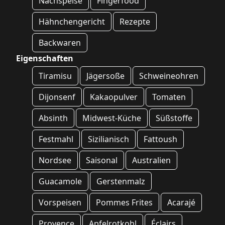
Nachspeise
Fingerfood
Hähnchengericht
Rezepte
Backwaren
Eigenschaften
Tiramisu
Jägersoße
Schweineohren
Dijonsenf
Kakaopulver
Tomaten
Absinth
Midwest-Küche
Süßstoffe
Festmahl
Sizilianisch
Fattoush
Nordsee
Saisonal
Australien
Guacamole
Gerstenmalz
Vorspeisen
Pommes Frites
Acarajé
Provence
Apfelrotkohl
Éclairs