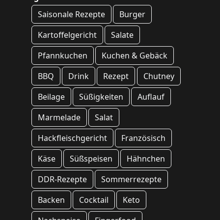
Saisonale Rezepte
Burger
Kartoffelgericht
Salate
Pfannkuchen
Kuchen & Gebäck
BBQ
Drink
Rezept
Chutney
Beilage
Süßigkeiten
Auflauf
Marmelade
Salat
Hackfleischgericht
Französisch
Käse
Süßspeisen
Hähnchen
DDR-Rezepte
Sommerrezepte
Backen
Cocktail
Keto