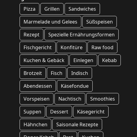
Pizza
Grillen
Sandwiches
Marmelade und Gelees
Süßspeisen
Rezept
Spezielle Ernährungsformen
Fischgericht
Konfitüre
Raw food
Kuchen & Gebäck
Einlegen
Kebab
Brotzeit
Fisch
Indisch
Abendessen
Käsefondue
Vorspeisen
Nachtisch
Smoothies
Suppen
Dessert
Käsegericht
Hähnchen
Saisonale Rezepte