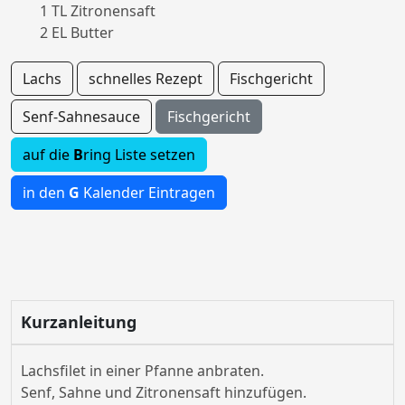
1 TL Zitronensaft
2 EL Butter
Lachs
schnelles Rezept
Fischgericht
Senf-Sahnesauce
Fischgericht
auf die
B
ring Liste setzen
in den
G
Kalender Eintragen
Kurzanleitung
Lachsfilet in einer Pfanne anbraten.
Senf, Sahne und Zitronensaft hinzufügen.