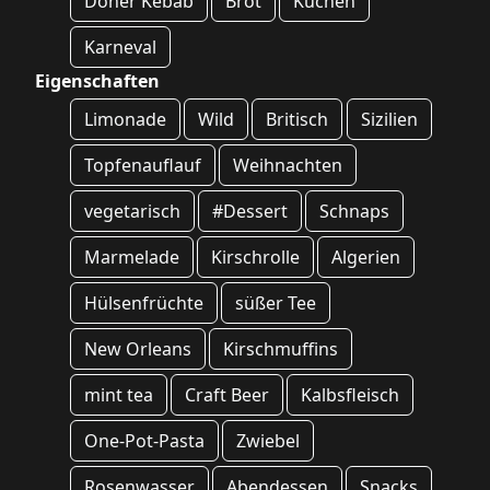
Doner Kebab
Brot
Kuchen
Karneval
Eigenschaften
Limonade
Wild
Britisch
Sizilien
Topfenauflauf
Weihnachten
vegetarisch
#Dessert
Schnaps
Marmelade
Kirschrolle
Algerien
Hülsenfrüchte
süßer Tee
New Orleans
Kirschmuffins
mint tea
Craft Beer
Kalbsfleisch
One-Pot-Pasta
Zwiebel
Rosenwasser
Abendessen
Snacks