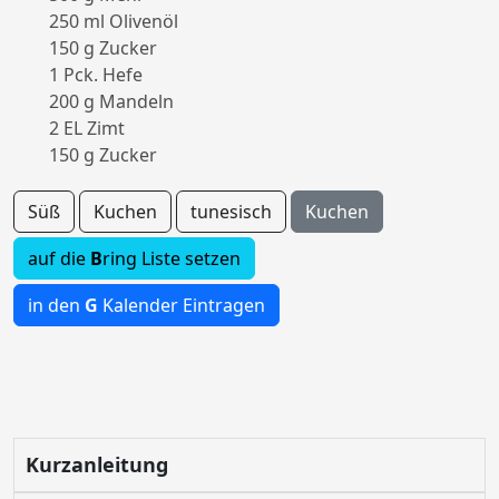
250 ml Olivenöl
150 g Zucker
1 Pck. Hefe
200 g Mandeln
2 EL Zimt
150 g Zucker
Süß
Kuchen
tunesisch
Kuchen
auf die
B
ring Liste setzen
in den
G
Kalender Eintragen
Kurzanleitung