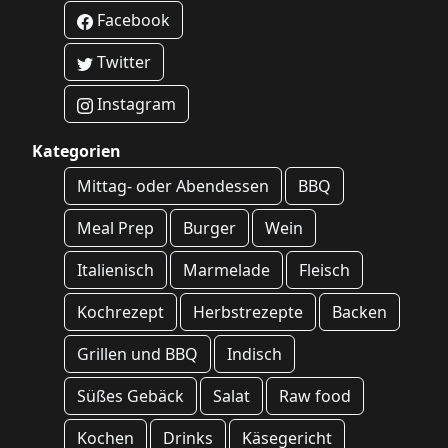
Facebook
Twitter
Instagram
Kategorien
Mittag- oder Abendessen
BBQ
Meal Prep
Burger
Wein
Italienisch
Marmelade
Fleisch
Kochrezept
Herbstrezepte
Backen
Grillen und BBQ
Indisch
Süßes Gebäck
Salat
Raw food
Kochen
Drinks
Käsegericht