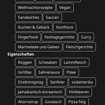
Weihnachtsrezepte
Vegan
Sandwiches
Saucen
Kuchen & Gebäck
Konfitüre
Fingerfood
Festtagsgerichte
Curry
Marmelade und Gelees
Fleischgerichte
Eigenschaften
Roggen
Schwaben
Lammfleisch
tortillas
Sahnesauce
Pilaw
Dreikönigstag
Senfeier
südamerika
Jamaikanisch-koreanisch
Himbeeren
Ahornsirup
Goulasch
Pizza-Teig