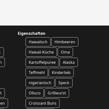
Eigenschaften
Hawaiisch
Himbeeren
k
Hawaii-Küche
Oma
h
Kartoffelpüree
Alaska
Teffmehl
Kinderlieb
nigerianisch
Speck
t
Olluco
Grillwurst
hen
Croissant Buns