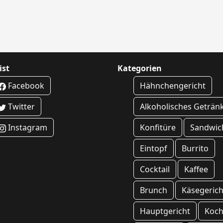
ist
Kategorien
Facebook
Hähnchengericht
Twitter
Alkoholisches Geträn
Instagram
Konfitüre
Sandwic
Eintopf
Burrito
Cocktail
Kaffee
Brunch
Käsegerich
Hauptgericht
Koc