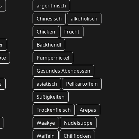
s
argentinisch
Chinesisch
alkoholisch
Chicken
Frucht
er
Backhendl
pte
Pumpernickel
Gesundes Abendessen
e
asiatisch
Pellkartoffeln
Süßigkeiten
Trockenfleisch
Arepas
Waakye
Nudelsuppe
Waffeln
Chiliflocken