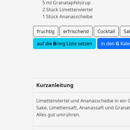
5 ml Granatapfelsirup
2 Stück Limettenviertel
1 Stück Ananasscheibe
fruchtig
erfrischend
Cocktail
Sa
auf die
B
ring Liste setzen
in den
G
Kale
Kurzanleitung
Limettenviertel und Ananasscheibe in ein 
Sake, Limettensaft, Ananassaft und Granat
Alles gut umrühren.