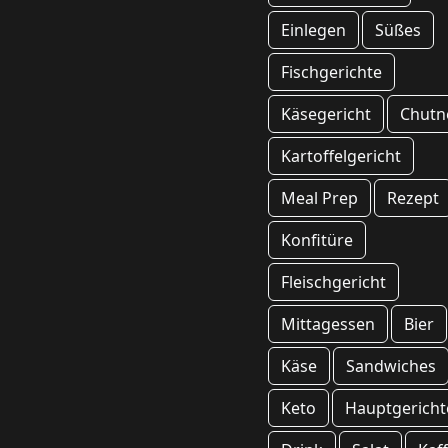
Einlegen
Süßes
Fischgerichte
Käsegericht
Chutn
Kartoffelgericht
Meal Prep
Rezept
Konfitüre
Fleischgericht
Mittagessen
Bier
Käse
Sandwiches
Keto
Hauptgericht