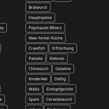
Bratwurst
Hauptspeise
ey
Peychauds Bitters
New Yorker Küche
Crawfish
Erfrischung
Pastete
Klebreis
Chinesisch
Gelatine
Kinderlieb
Deftig
Wallis
Eintopfgericht
e
Spam
Cervelatwurst