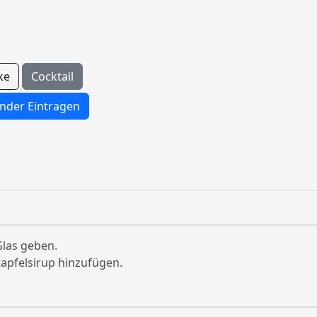
ke
Cocktail
nder Eintragen
Glas geben.
apfelsirup hinzufügen.