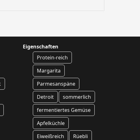
Eigenschaften
Protein-reich
Margarita
k
Parmesanspäne
Detroit
sommerlich
fermentiertes Gemüse
Apfelküchle
Eiweißreich
Rüebli