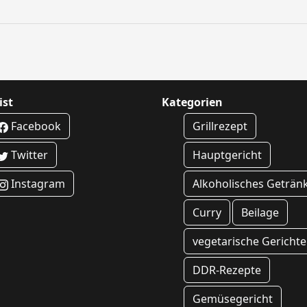
ist
Kategorien
Facebook
Grillrezept
Twitter
Hauptgericht
Instagram
Alkoholisches Geträn
Curry
Beilage
vegetarische Gerichte
DDR-Rezepte
Gemüsegericht