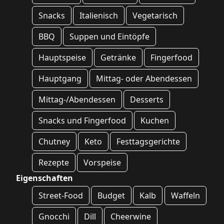
Snacks
Italienisch
Vegetarisch
BBQ
Suppen und Eintöpfe
Hauptspeise
Getränke
Fingerfood
Hauptgang
Mittag- oder Abendessen
Mittag-/Abendessen
Desserts
Snacks und Fingerfood
Kuchen
Chutney
Keto
Festtagsgerichte
Rezepte
Vorspeise
Eigenschaften
Street-Food
Budget
Kalb
Waffeln
Gnocchi
Dill
Cheerwine