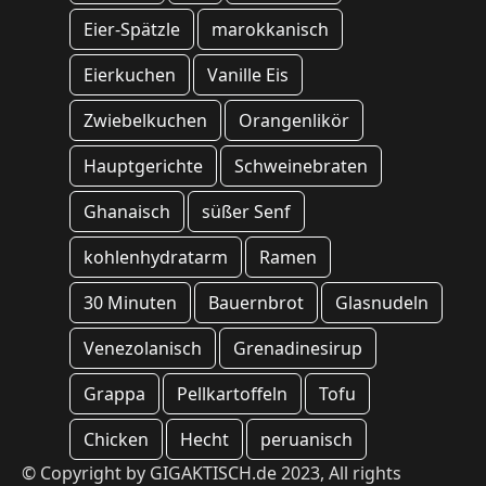
Eier-Spätzle
marokkanisch
Eierkuchen
Vanille Eis
Zwiebelkuchen
Orangenlikör
Hauptgerichte
Schweinebraten
Ghanaisch
süßer Senf
kohlenhydratarm
Ramen
30 Minuten
Bauernbrot
Glasnudeln
Venezolanisch
Grenadinesirup
Grappa
Pellkartoffeln
Tofu
Chicken
Hecht
peruanisch
© Copyright by GIGAKTISCH.de 2023, All rights