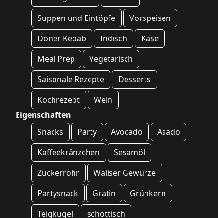
Suppen und Eintöpfe
Vorspeisen
Doner Kebab
Indisch
Käse
Meal Prep
Vegetarisch
Saisonale Rezepte
Desserts
Kochrezept
Wein
Eigenschaften
Snacks
Party
Avocado
Asado
Kaffeekränzchen
Sesamöl
Zuckerrohr
Waliser Gewürze
Partysnack
Gratin
Grünkern
Teigkugel
schottisch