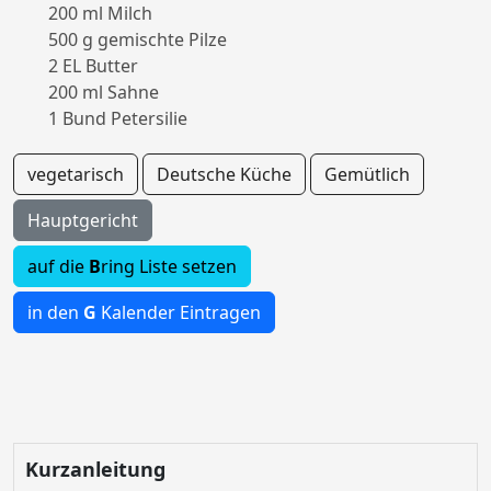
200 ml Milch
500 g gemischte Pilze
2 EL Butter
200 ml Sahne
1 Bund Petersilie
vegetarisch
Deutsche Küche
Gemütlich
Hauptgericht
auf die
B
ring Liste setzen
in den
G
Kalender Eintragen
Kurzanleitung