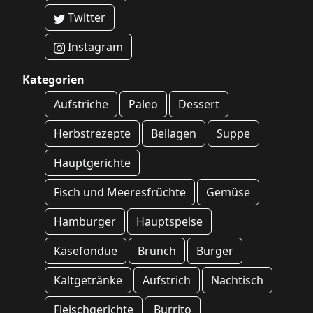
Twitter
Instagram
Kategorien
Aufstriche
Paleo
Dessert
Herbstrezepte
Beilagen
Suppe
Hauptgerichte
Fisch und Meeresfrüchte
Gemüse
Hamburger
Hauptspeise
Käsefondue
Brunch
Burger
Kaltgetränke
Aufstrich
Nachtisch
Fleischgerichte
Burrito