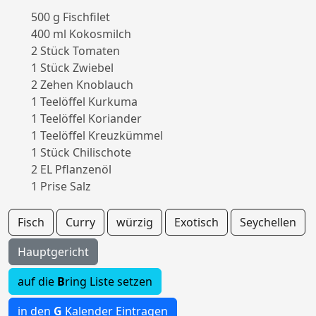
500 g Fischfilet
400 ml Kokosmilch
2 Stück Tomaten
1 Stück Zwiebel
2 Zehen Knoblauch
1 Teelöffel Kurkuma
1 Teelöffel Koriander
1 Teelöffel Kreuzkümmel
1 Stück Chilischote
2 EL Pflanzenöl
1 Prise Salz
Fisch
Curry
würzig
Exotisch
Seychellen
Hauptgericht
auf die
B
ring Liste setzen
in den
G
Kalender Eintragen