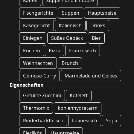
Kaffee
Suppen und Eintöpfe
Fischgerichte
Suppen
Hauptspeise
Käsegericht
Italienisch
Drinks
Einlegen
Süßes Gebäck
Bier
Kuchen
Pizza
Französisch
Weihnachten
Brunch
Gemüse-Curry
Marmelade und Gelees
Eigenschaften
Gefüllte Zucchini
Kotelett
Thermomix
kohlenhydratarm
Rinderhackfleisch
libanesisch
Sopa
Eierlikör
Hauptspeise