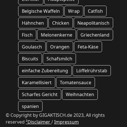
Belgische Waffeln
Wrap
Catfish
Hähnchen
Chicken
Neapolitanisch
Fisch
Melonenkerne
Griechenland
Goulasch
Orangen
Feta-Käse
Biscuits
Schafsmilch
einfache Zubereitung
Löffelrührstab
Karamellisiert
Tomatensauce
Scharfes Gericht
Weihnachten
spanien
© Copyright by GIGAKTISCH.de 2023, All rights
reserved
²Disclaimer
/
Impressum