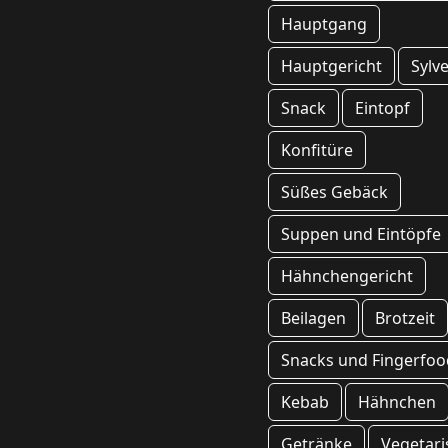
Hauptgang
Hauptgericht
Sylv
Snack
Eintopf
Konfitüre
Süßes Gebäck
Suppen und Eintöpfe
Hähnchengericht
Beilagen
Brotzeit
Snacks und Fingerfoo
Kebab
Hähnchen
Getränke
Vegetari