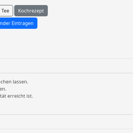
Tee
Kochrezept
nder Eintragen
chen lassen.
en.
ät erreicht ist.