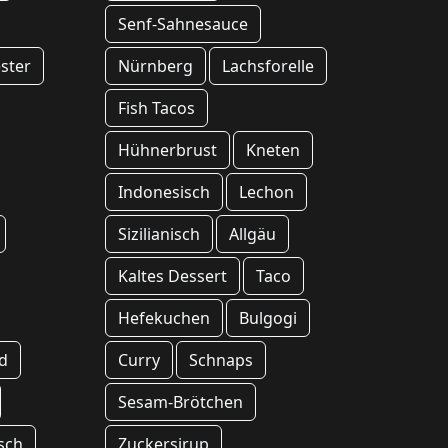
Senf-Sahnesauce
ester
Nürnberg
Lachsforelle
Fish Tacos
Hühnerbrust
Kneten
Indonesisch
Lechon
Sizilianisch
Allgäu
Kaltes Dessert
Taco
Hefekuchen
Bulgogi
d
Curry
Schnaps
Sesam-Brötchen
sch
Zuckersirup