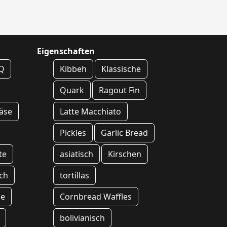
Eigenschaften
BQ
Kibbeh
Klassische
Quark
Ragout Fin
äse
Latte Macchiato
Pickles
Garlic Bread
te
asiatisch
Kirschen
ch
tortillas
pe
Cornbread Waffles
bolivianisch