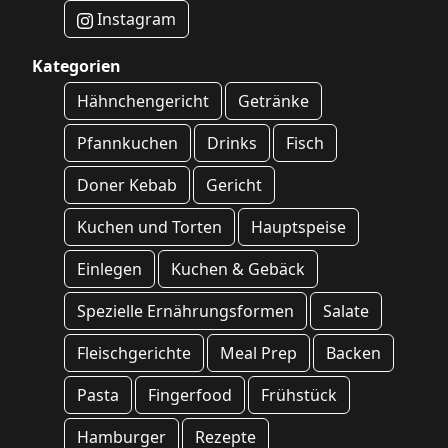
Instagram
Kategorien
Hähnchengericht
Getränke
Pfannkuchen
Drinks
Fisch
Doner Kebab
Gericht
Kuchen und Torten
Hauptspeise
Einlegen
Kuchen & Gebäck
Spezielle Ernährungsformen
Salate
Fleischgerichte
Meal Prep
Backen
Pasta
Fingerfood
Frühstück
Hamburger
Rezepte