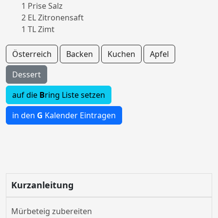
1 Prise Salz
2 EL Zitronensaft
1 TL Zimt
Österreich
Backen
Kuchen
Apfel
Dessert
auf die
B
ring Liste setzen
in den
G
Kalender Eintragen
Kurzanleitung
Mürbeteig zubereiten