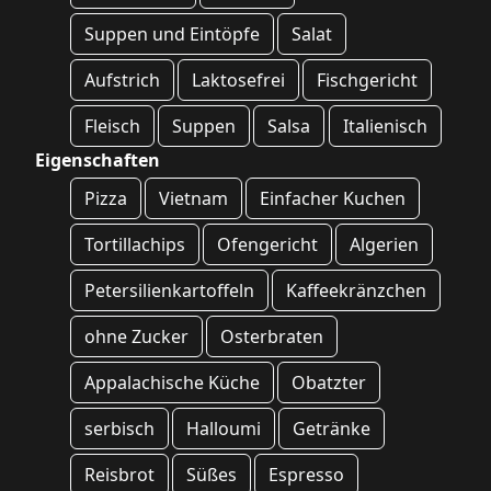
Suppen und Eintöpfe
Salat
Aufstrich
Laktosefrei
Fischgericht
Fleisch
Suppen
Salsa
Italienisch
Eigenschaften
Pizza
Vietnam
Einfacher Kuchen
Tortillachips
Ofengericht
Algerien
Petersilienkartoffeln
Kaffeekränzchen
ohne Zucker
Osterbraten
Appalachische Küche
Obatzter
serbisch
Halloumi
Getränke
Reisbrot
Süßes
Espresso