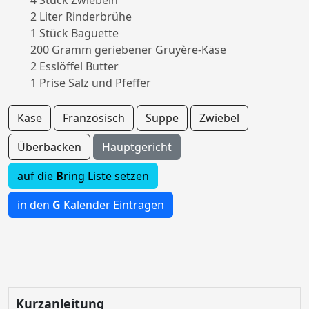
4 Stück Zwiebeln
2 Liter Rinderbrühe
1 Stück Baguette
200 Gramm geriebener Gruyère-Käse
2 Esslöffel Butter
1 Prise Salz und Pfeffer
Käse
Französisch
Suppe
Zwiebel
Überbacken
Hauptgericht
auf die
B
ring Liste setzen
in den
G
Kalender Eintragen
Kurzanleitung