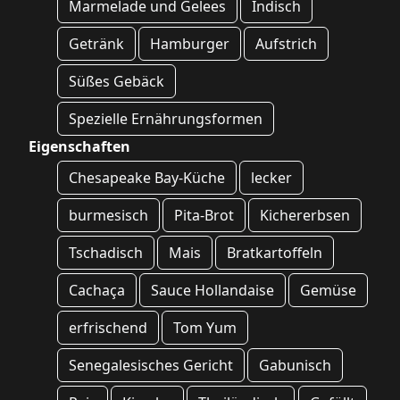
Marmelade und Gelees
Indisch
Getränk
Hamburger
Aufstrich
Süßes Gebäck
Spezielle Ernährungsformen
Eigenschaften
Chesapeake Bay-Küche
lecker
burmesisch
Pita-Brot
Kichererbsen
Tschadisch
Mais
Bratkartoffeln
Cachaça
Sauce Hollandaise
Gemüse
erfrischend
Tom Yum
Senegalesisches Gericht
Gabunisch