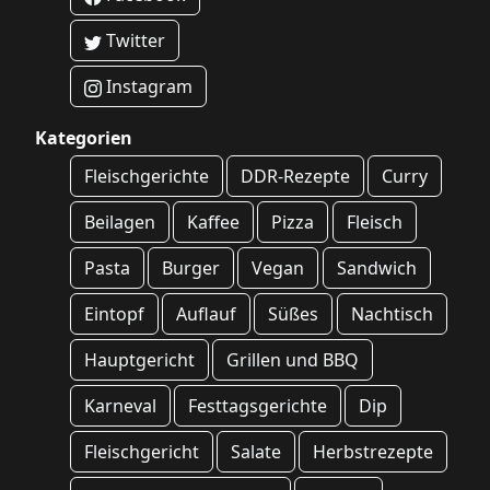
Twitter
Instagram
Kategorien
Fleischgerichte
DDR-Rezepte
Curry
Beilagen
Kaffee
Pizza
Fleisch
Pasta
Burger
Vegan
Sandwich
Eintopf
Auflauf
Süßes
Nachtisch
Hauptgericht
Grillen und BBQ
Karneval
Festtagsgerichte
Dip
Fleischgericht
Salate
Herbstrezepte