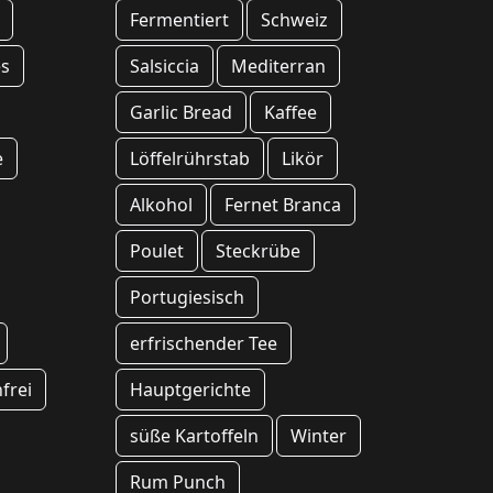
Fermentiert
Schweiz
es
Salsiccia
Mediterran
Garlic Bread
Kaffee
e
Löffelrührstab
Likör
Alkohol
Fernet Branca
Poulet
Steckrübe
Portugiesisch
erfrischender Tee
frei
Hauptgerichte
süße Kartoffeln
Winter
Rum Punch