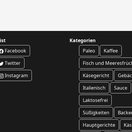
ist
Kategorien
Facebook
Paleo
Kaffee
Twitter
Fisch und Meeresfrüc
Instagram
Käsegericht
Gebäc
Italienisch
Sauce
Laktosefrei
Süßigkeiten
Backe
Hauptgerichte
Käs