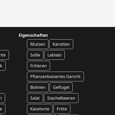
Eigenschaften
Mutzen
Karotten
hte
Soße
Lablabi
k
Fritieren
Pflanzenbasiertes Gericht
Bolivien
Geflügel
n
Salat
Stachelbeeren
e
Käsetorte
Fritte