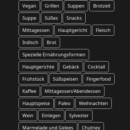
Vegan
Grillen
Suppen
Brotzeit
Suppe
Süßes
Snacks
Mittagessen
Hauptgericht
Fleisch
Indisch
Brot
Spezielle Ernährungsformen
Hauptgerichte
Gebäck
Cocktail
Frühstück
Süßspeisen
Fingerfood
Kaffee
Mittagessen/Abendessen
Hauptspeise
Paleo
Weihnachten
Wein
Einlegen
Sylvester
Marmelade und Gelees
Chutney