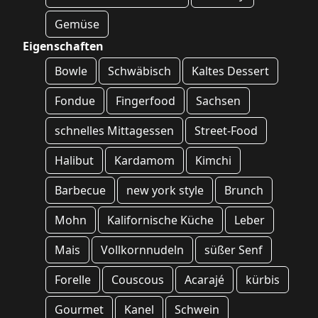
Gemüse
Eigenschaften
Bowle
Schwäbisch
Kaltes Dessert
Fondue
Fingerfood
Sachsen
schnelles Mittagessen
Street-Food
Halibut
Kardamom
Kimchi
Barbecue
new york style
Brunch
Mohn
Kalifornische Küche
Leber
Mais
Vollkornnudeln
süßer Senf
Forelle
Couscous
Acarajé
kürbis
Gourmet
Kanel
Schwein